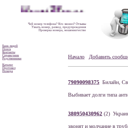
Чей номер телефона? Кто звонил? Отзывы
Узнать номер, развод, предупреждения
Проверка номера, мошенничество
Банк людей
Поиск
Контакты
Справочник
Начало
Добавить сообщ
Родственники
Каталог
Протокол
Номера
79090098375
Билайн, Св
Выбивает долги типа анти
380950430962
(2) Украи
звонят и молчание в труб