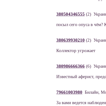
380504346555
(2) Укра
посыл сего опуса в чём? 
380639930210
(2) Украин
Коллектор угрожает
380986666366
(6) Укра
Известный аферист, пред
79661003980
Билайн, М
За вами ведется наблюден