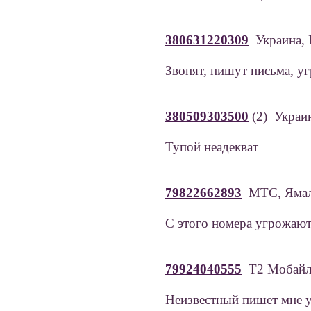
380631220309
Украина, 
Звонят, пишут письма, у
380509303500
(2) Укра
Тупой неадекват
79822662893
МТС, Ямал
С этого номера угрожают
79924040555
Т2 Мобайл
Неизвестный пишет мне 