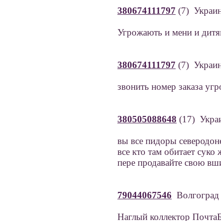
380674111797
(7) Украи
Угрожають и мени и дит
380674111797
(7) Украи
звонить номер заказа уг
380505088648
(17) Укр
вы все пидоры северодон
все кто там обитает суко
пере продавайте свою вш
79044067546
Волгогpад 
Наглый коллектор ПочтаБ