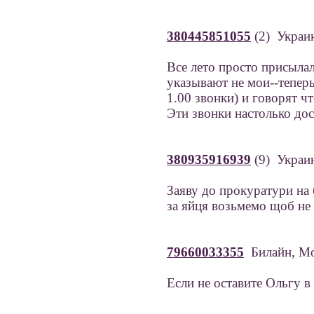
380445851055
(2) Украи
Все лето просто присылал
указывают не мои--теперь
1.00 звонки) и говорят ч
Эти звонки настолько дос
380935916939
(9) Украин
Заяву до прокуратури на 
за яйця возьмемо щоб не 
79660033355
Билайн, М
Если не оставите Ольгу в