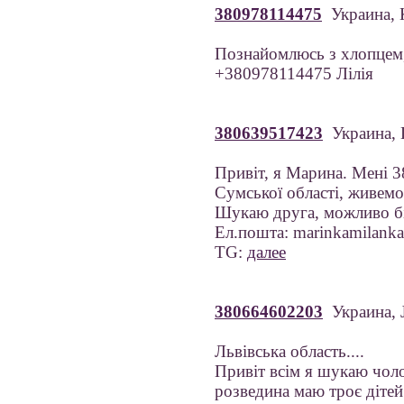
380978114475
Украина, 
Познайомлюсь з хлопцем,
+380978114475 Лілія
380639517423
Украина, 
Привіт, я Марина. Мені 38
Сумської області, живемо
Шукаю друга, можливо бі
Ел.пошта: marinkamilan
TG:
далее
380664602203
Украина, J
Львівська область....
Привіт всім я шукаю чолов
розведина маю троє дітей