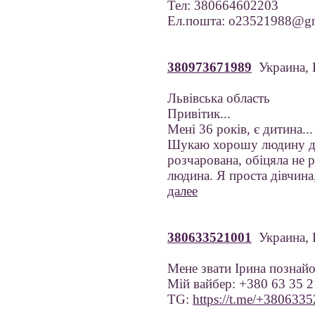
Тел: 380664602203
Ел.пошта: o23521988@gm
380973671989
Украина, 
Львівська область
Привітик...
Мені 36 років, є дитина...
Шукаю хорошу людину для 
розчарована, обіцяла не 
людина. Я проста дівчина,
далее
380633521001
Украина, 
Мене звати Ірина познай
Мій вайбер: +380 63 35 2
TG:
https://t.me/+380633