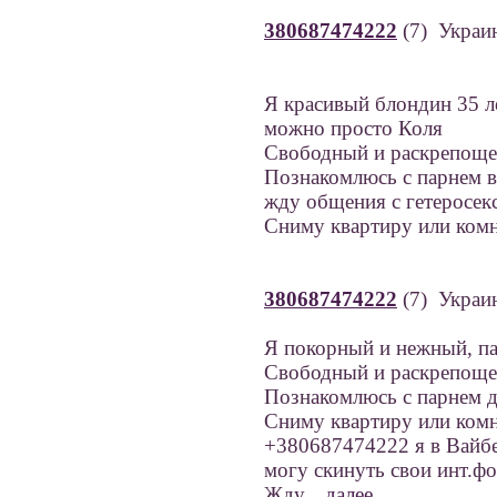
380687474222
(7) Украи
Я красивый блондин 35 л
можно просто Коля
Свободный и раскрепощ
Познакомлюсь с парнем в
жду общения с гетеросек
Сниму квартиру или комн
380687474222
(7) Украи
Я покорный и нежный, па
Свободный и раскрепощ
Познакомлюсь с парнем до
Сниму квартиру или комн
+380687474222 я в Вайбе
могу скинуть свои инт.фо
Жду...
далее