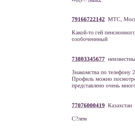
79166722142
МТС, Мос
Какой-то гей пенсионного
озобоченнный
73803345677
неизвестн
Знакомства по телефону 2
Профиль можно посмотре
представлено очень мног
77076000419
Казахстан
С?лем