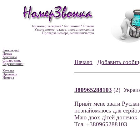
Чей номер телефона? Кто звонил? Отзывы
Узнать номер, развод, предупреждения
Проверка номера, мошенничество
Банк людей
Поиск
Контакты
Справочник
Начало
Добавить сообщ
Родственники
Каталог
Протокол
Номера
380965288103
(2) Украи
Привіт мене звати Руслана
познайомлюсь для серйозн
Маю двох дітей донечок.
Тел. +380965288103