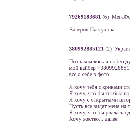
79269183681
(6) МегаФ
Валерия Пастухова
380992885121
(2) Украи
Познакомлюсь и побесед
мой вайбер +380992885
все о себе в фото
Я хочу тебя с криками ст
Я хочу, что бы ты был во
Я хочу с открытыми што
Пусть все видят меня на т
Я хочу, что бы рвалась о
Хочу жестко...
далее