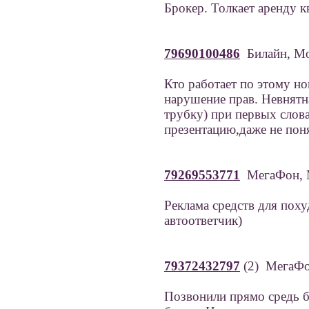
Брокер. Толкает аренду к
79690100486
Билайн, Мо
Кто работает по этому н
нарушение прав. Невнятна
трубку) при первых слова
презентацию,даже не пон
79269553771
МегаФон, 
Реклама средств для пох
автоответчик)
79372432797
(2) МегаФо
Позвонили прямо средь б