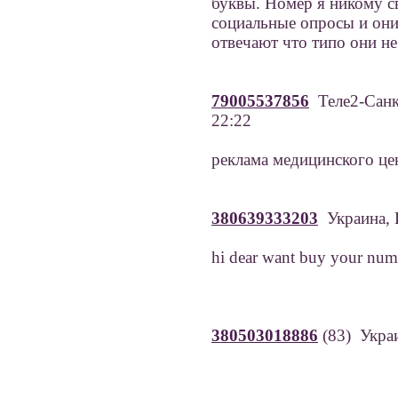
буквы. Номер я никому св
социальные опросы и они
отвечают что типо они не
79005537856
Теле2-Санк
22:22
реклама медицинского це
380639333203
Украина, 
hi dear want buy your num
380503018886
(83) Укра