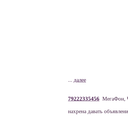
...
далее
79222335456
МегаФон, Ч
нахрена давать объявлени