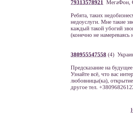
79313578921
МегаФон, 
Ребята, таких недобизнес
недоуслуги. Мне такие з
каждый такой убогий звон
(конечно не намереваясь н
380955547558
(4) Украи
Предсказание на будущее 
Узнайте всё, что вас инт
любовницы(ка), открытие
другое тел. +38096826122