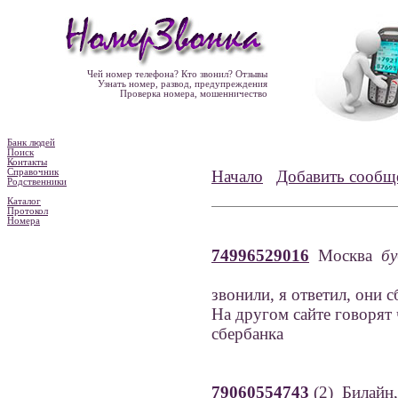
Чей номер телефона? Кто звонил? Отзывы
Узнать номер, развод, предупреждения
Проверка номера, мошенничество
Банк людей
Поиск
Контакты
Справочник
Начало
Добавить сообщ
Родственники
Каталог
Протокол
Номера
74996529016
Москва
бу
звонили, я ответил, они с
На другом сайте говорят
сбербанка
79060554743
(2) Билайн