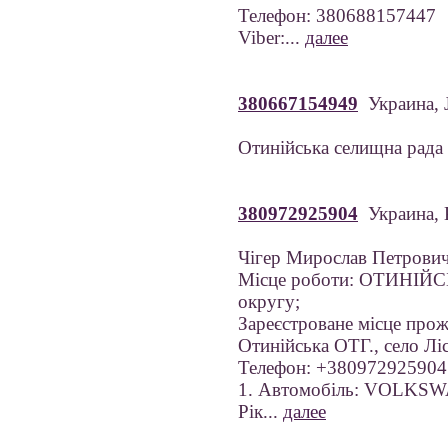
Телефон: 380688157447
Viber:...
далее
380667154949
Украина, 
Отинійська селищна рада
380972925904
Украина, 
Чігер Мирослав Петрови
Місце роботи: ОТИНІЙС
округу;
Зареєстроване місце прож
Отинійська ОТГ., село Лі
Телефон: +380972925904
1. Автомобіль: VOLK
Рік...
далее