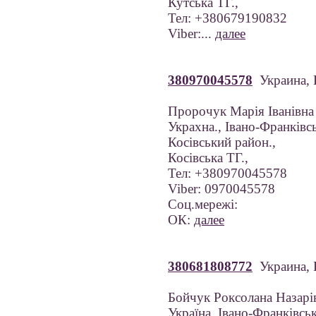
Кутська ТГ.,
Тел: +380679190832
Viber:...
далее
380970045578
Украина, 
Пророчук Марія Іванівна
Украхна., Івано-Франківсь
Косівський район.,
Косівська ТГ.,
Тел: +380970045578
Viber: 0970045578
Соц.мережі:
ОК:
далее
380681808772
Украина,
Бойчук Роксолана Назарі
Україна, Івано-Франківськ