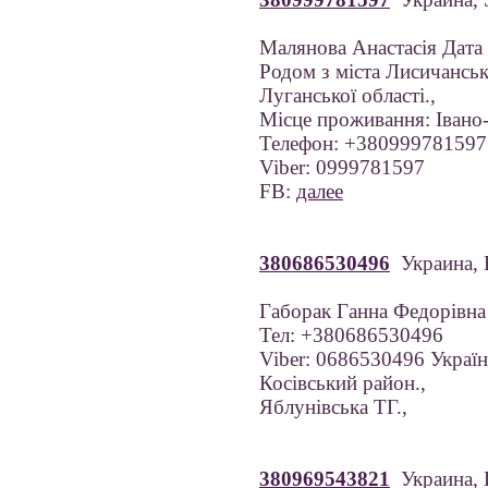
Малянова Анастасія Дата
Родом з міста Лисичанськ
Луганської області.,
Місце проживання: Івано-
Телефон: +380999781597
Viber: 0999781597
FB:
далее
380686530496
Украина,
Габорак Ганна Федорівна
Тел: +380686530496
Viber: 0686530496 Україна
Косівський район.,
Яблунівська ТГ.,
380969543821
Украина, 