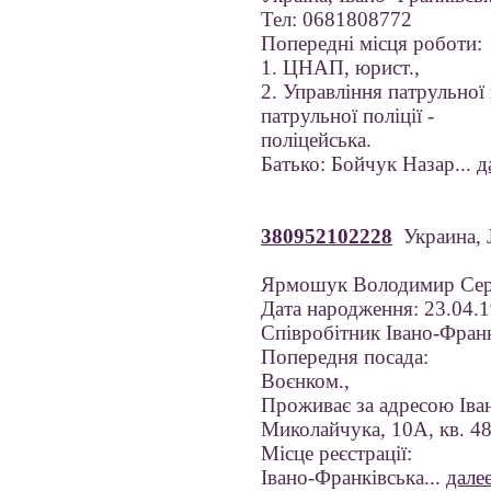
Тел: 0681808772
Попередні місця роботи:
1. ЦНАП, юрист.,
2. Управління патрульної 
патрульної поліції -
поліцейська.
Батько: Бойчук Назар...
д
380952102228
Украина, 
Ярмошук Володимир Сер
Дата народження: 23.04.
Співробітник Івано-Фран
Попередня посада:
Воєнком.,
Проживає за адресою Івано
Миколайчука, 10А, кв. 4
Місце реєстрації:
Івано-Франківська...
дале