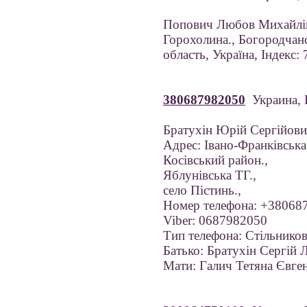
Попович Любов Михайлів
Горохолина., Богородчанс
область, Україна, Індекс:
380687982050
Украина,
Братухін Юрій Сергійов
Адрес: Івано-Франківська
Косівський район.,
Яблунівська ТГ.,
село Пістинь.,
Номер телефона: +38068
Viber: 0687982050
Тип телефона: Стільников
Батько: Братухін Сергій 
Мати: Галич Тетяна Євген