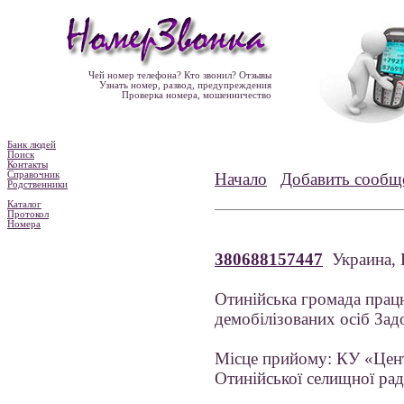
Чей номер телефона? Кто звонил? Отзывы
Узнать номер, развод, предупреждения
Проверка номера, мошенничество
Банк людей
Поиск
Контакты
Справочник
Начало
Добавить сообщ
Родственники
Каталог
Протокол
Номера
380688157447
Украина,
Отинійська громада працю
демобілізованих осіб За
Місце прийому: КУ «Центр
Отинійської селищної рад