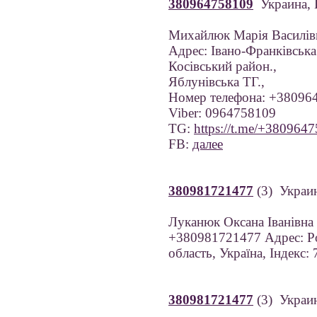
380964758109
Украина, 
Михайлюк Марія Василів
Адрес: Івано-Франківська
Косівський район.,
Яблунівська ТГ.,
Номер телефона: +38096
Viber: 0964758109
TG:
https://t.me/+380964
FB:
далее
380981721477
(3) Укра
Луканюк Оксана Іванівна
+380981721477 Адрес: Рож
область, Україна, Індекс:
380981721477
(3) Укра