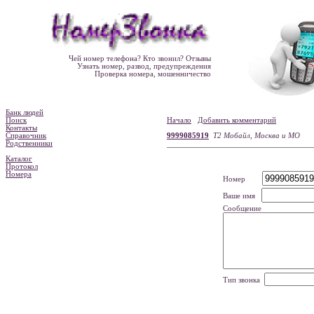
Чей номер телефона? Кто звонил? Отзывы
Узнать номер, развод, предупреждения
Проверка номера, мошенничество
Банк людей
Поиск
Начало
Добавить комментарий
Контакты
Справочник
9999085919
Т2 Мобайл, Москва и МО
Родственники
Каталог
Протокол
Номера
Номер
Ваше имя
Сообщение
Тип звонка