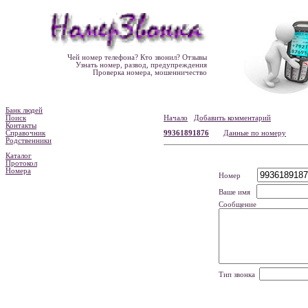
Чей номер телефона? Кто звонил? Отзывы
Узнать номер, развод, предупреждения
Проверка номера, мошенничество
Банк людей
Поиск
Начало
Добавить комментарий
Контакты
Справочник
99361891876
Данные по номеру
Родственники
Каталог
Протокол
Номера
Номер
Ваше имя
Сообщение
Тип звонка