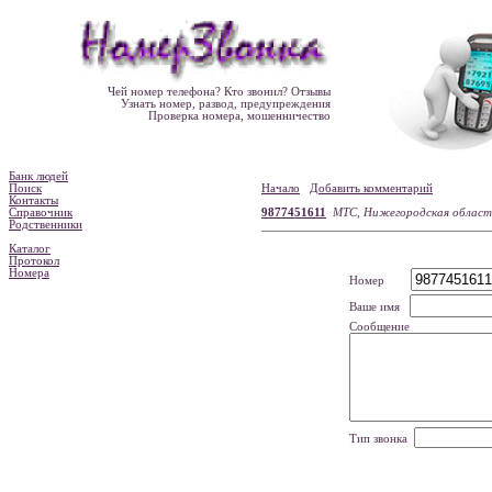
Чей номер телефона? Кто звонил? Отзывы
Узнать номер, развод, предупреждения
Проверка номера, мошенничество
Банк людей
Поиск
Начало
Добавить комментарий
Контакты
Справочник
9877451611
МТС, Нижегородская област
Родственники
Каталог
Протокол
Номера
Номер
Ваше имя
Сообщение
Тип звонка