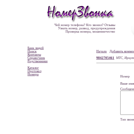
Чей номер телефона? Кто звонил? Отзывы
Узнать номер, развод, предупреждения
Проверка номера, мошенничество
Банк людей
Поиск
Начало
Добавить комме
Контакты
Справочник
9842705461
МТС, Иркут
Родственники
Каталог
Протокол
Номера
Номе
Ваше и
Сообщен
Тип зво