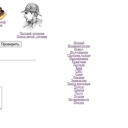
юдей
ки
Частный детектив
Поиск людей, справки
Личный
Мошенничество
Развод
Не адекватен
Сборщик долгов
Напоминание
Розыгрыш
Достали
Банк
СМС
Спам
Реклама
Знакомство
Поиск владельца
Услуги
Товары
Досуг
Угрозы
Недвижимость
Прочее