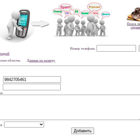
Поиск л
справ
Номер телефона
нтарий
ская область
Данные по номеру
р
мя
ие
нка