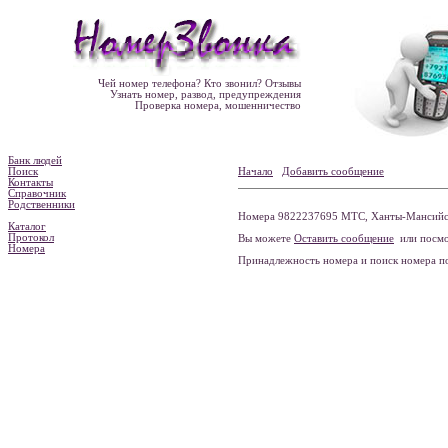
Чей номер телефона? Кто звонил? Отзывы
Узнать номер, развод, предупреждения
Проверка номера, мошенничество
Банк людей
Поиск
Начало
Добавить сообщение
Контакты
Справочник
Родственники
Номера 9822237695 МТС, Ханты-Мансийск
Каталог
Протокол
Вы можете
Оставить сообщение
или посмо
Номера
Принадлежность номера и поиск номера 