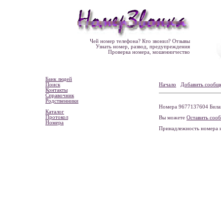
Чей номер телефона? Кто звонил? Отзывы
Узнать номер, развод, предупреждения
Проверка номера, мошенничество
Банк людей
Поиск
Начало
Добавить сообщ
Контакты
Справочник
Родственники
Номера 9677137604 Билай
Каталог
Протокол
Вы можете
Оставить соо
Номера
Принадлежность номера 