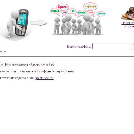
Поиск л
справ
Номер телефона
ение
н, Нижегородская область нет в базе
бщение
или посмотреть в
Телефонном справочнике
и поиск номера по ФИО
poiskludei.ru