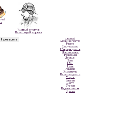
юдей
ки
Частный детектив
Поиск людей, справки
Личный
Мошенничество
Развод
Не адекватен
Сборщик долгов
Напоминание
Розыгрыш
Достали
Банк
СМС
Спам
Реклама
Знакомство
Поиск владельца
Услуги
Товары
Досуг
Угрозы
Недвижимость
Прочее