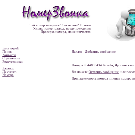
Чей номер телефона? Кто звонил? Отзывы
Узнать номер, развод, предупреждения
Проверка номера, мошенничество
Банк людей
Поиск
Начало
Добавить сообщение
Контакты
Справочник
Родственники
Номера 9644830434 Билайн, Ярославская об
Каталог
Протокол
Вы можете
Оставить сообщение
или посмо
Номера
Принадлежность номера и поиск номера 