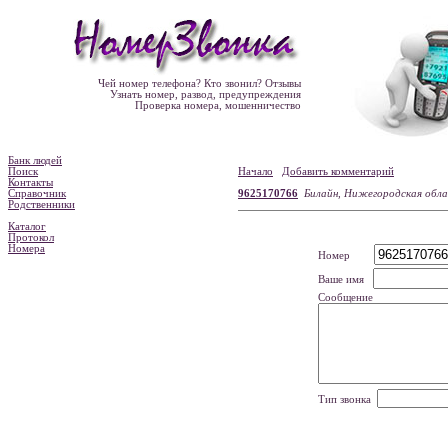
Чей номер телефона? Кто звонил? Отзывы
Узнать номер, развод, предупреждения
Проверка номера, мошенничество
Банк людей
Поиск
Начало
Добавить комментарий
Контакты
Справочник
9625170766
Билайн, Нижегородская обл
Родственники
Каталог
Протокол
Номера
Номер
Ваше имя
Сообщение
Тип звонка