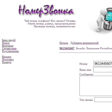
Чей номер телефона? Кто звонил? Отзывы
Узнать номер, развод, предупреждения
Проверка номера, мошенничество
Банк людей
Поиск
Начало
Добавить комментарий
Контакты
Справочник
9613445607
Билайн, Чувашская Республи
Родственники
Каталог
Протокол
Номера
Номер
Ваше имя
Сообщение
Тип звонка