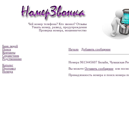
Чей номер телефона? Кто звонил? Отзывы
Узнать номер, развод, предупреждения
Проверка номера, мошенничество
Банк людей
Поиск
Начало
Добавить сообщение
Контакты
Справочник
Родственники
Номера 9613445607 Билайн, Чувашская Рес
Каталог
Протокол
Вы можете
Оставить сообщение
или посмо
Номера
Принадлежность номера и поиск номера 