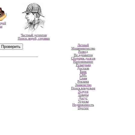
юдей
ки
Частный детектив
Поиск людей, справки
Личный
Мошенничество
Развод
Не адекватен
Сборщик долгов
Напоминание
Розыгрыш
Достали
Банк
СМС
Спам
Реклама
Знакомство
Поиск владельца
Услуги
Товары
Досуг
Угрозы
Недвижимость
Прочее