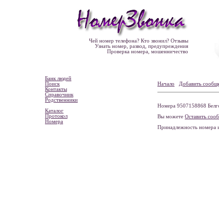
Чей номер телефона? Кто звонил? Отзывы
Узнать номер, развод, предупреждения
Проверка номера, мошенничество
Банк людей
Поиск
Начало
Добавить сообщ
Контакты
Справочник
Родственники
Номера 9507158868 Белгор
Каталог
Протокол
Вы можете
Оставить соо
Номера
Принадлежность номера 