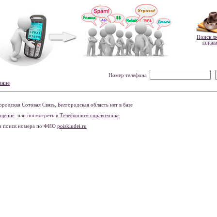
Поиск л
справ
Номер телефона
ение
одская Сотовая Связь, Белгородская область нет в базе
бщение
или посмотреть в
Телефонном справочнике
и поиск номера по ФИО
poiskludei.ru