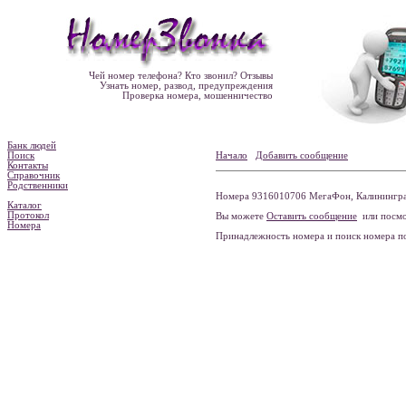
Чей номер телефона? Кто звонил? Отзывы
Узнать номер, развод, предупреждения
Проверка номера, мошенничество
Банк людей
Поиск
Начало
Добавить сообщение
Контакты
Справочник
Родственники
Номера 9316010706 МегаФон, Калининградс
Каталог
Протокол
Вы можете
Оставить сообщение
или посмо
Номера
Принадлежность номера и поиск номера 