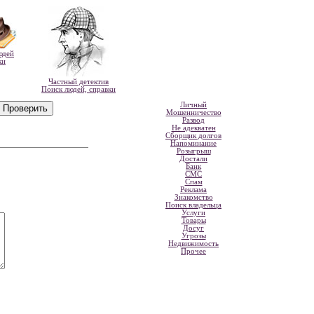
юдей
ки
Частный детектив
Поиск людей, справки
Личный
Мошенничество
Развод
Не адекватен
Сборщик долгов
Напоминание
Розыгрыш
Достали
Банк
СМС
Спам
Реклама
Знакомство
Поиск владельца
Услуги
Товары
Досуг
Угрозы
Недвижимость
Прочее