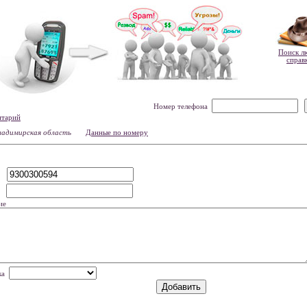
Поиск л
справ
Номер телефона
нтарий
ладимирская область
Данные по номеру
р
мя
ие
нка