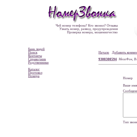
Чей номер телефона? Кто звонил? Отзывы
Узнать номер, развод, предупреждения
Проверка номера, мошенничество
Банк людей
Поиск
Начало
Добавить комме
Контакты
Справочник
9300300594
МегаФон, В
Родственники
Каталог
Протокол
Номера
Номе
Ваше и
Сообщен
Тип зво