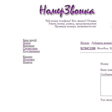
Чей номер телефона? Кто звонил? Отзывы
Узнать номер, развод, предупреждения
Проверка номера, мошенничество
Банк людей
Поиск
Начало
Добавить комме
Контакты
Справочник
9278472398
МегаФон, Ч
Родственники
Каталог
Протокол
Номера
Номе
Ваше и
Сообщен
Тип зво