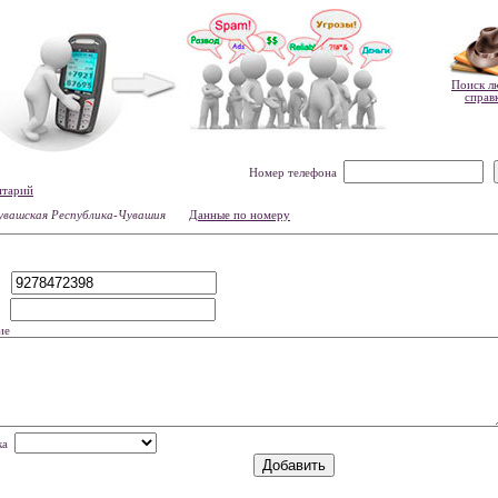
Поиск л
справ
Номер телефона
нтарий
увашская Республика-Чувашия
Данные по номеру
р
мя
ие
нка