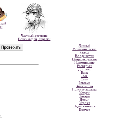
юдей
ки
Частный детектив
Поиск людей, справки
Личный
Мошенничество
Развод
Не адекватен
Сборщик долгов
Напоминание
Розыгрыш
Достали
Банк
СМС
Спам
Реклама
Знакомство
Поиск владельца
Услуги
Товары
Досуг
Угрозы
Недвижимость
Прочее