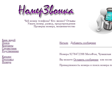
Чей номер телефона? Кто звонил? Отзывы
Узнать номер, развод, предупреждения
Проверка номера, мошенничество
Банк людей
Поиск
Начало
Добавить сообщение
Контакты
Справочник
Родственники
Номера 9278472398 МегаФон, Чувашская Р
Каталог
Протокол
Вы можете
Оставить сообщение
или посмо
Номера
Принадлежность номера и поиск номера 