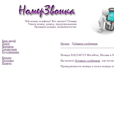
Чей номер телефона? Кто звонил? Отзывы
Узнать номер, развод, предупреждения
Проверка номера, мошенничество
Банк людей
Поиск
Начало
Добавить сообщение
Контакты
Справочник
Родственники
Номера 9262146723 МегаФон, Москва и М
Каталог
Протокол
Вы можете
Оставить сообщение
или посмо
Номера
Принадлежность номера и поиск номера 