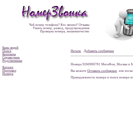
Чей номер телефона? Кто звонил? Отзывы
Узнать номер, развод, предупреждения
Проверка номера, мошенничество
Банк людей
Поиск
Начало
Добавить сообщение
Контакты
Справочник
Родственники
Номера 9260900781 МегаФон, Москва и М
Каталог
Протокол
Вы можете
Оставить сообщение
или посмо
Номера
Принадлежность номера и поиск номера 