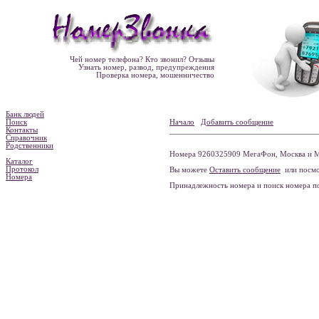
Чей номер телефона? Кто звонил? Отзывы
Узнать номер, развод, предупреждения
Проверка номера, мошенничество
Банк людей
Поиск
Начало
Добавить сообщение
Контакты
Справочник
Родственники
Номера 9260325909 МегаФон, Москва и М
Каталог
Протокол
Вы можете
Оставить сообщение
или посмо
Номера
Принадлежность номера и поиск номера 