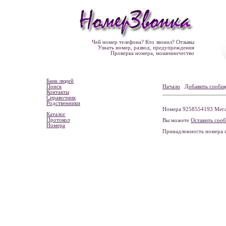
Чей номер телефона? Кто звонил? Отзывы
Узнать номер, развод, предупреждения
Проверка номера, мошенничество
Банк людей
Поиск
Начало
Добавить сообщ
Контакты
Справочник
Родственники
Номера 9258554193 Мега
Каталог
Протокол
Вы можете
Оставить соо
Номера
Принадлежность номера 