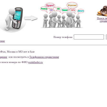
Поиск л
справ
Номер телефона
ение
Фон, Москва и МО нет в базе
бщение
или посмотреть в
Телефонном справочнике
и поиск номера по ФИО
poiskludei.ru