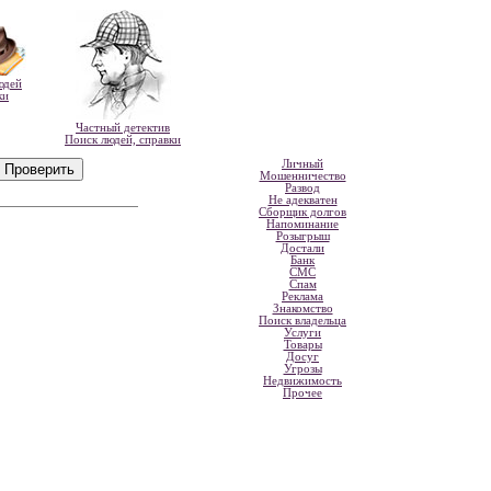
юдей
ки
Частный детектив
Поиск людей, справки
Личный
Мошенничество
Развод
Не адекватен
Сборщик долгов
Напоминание
Розыгрыш
Достали
Банк
СМС
Спам
Реклама
Знакомство
Поиск владельца
Услуги
Товары
Досуг
Угрозы
Недвижимость
Прочее