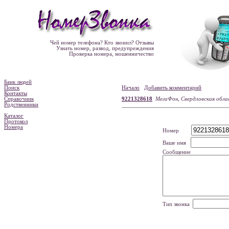
Чей номер телефона? Кто звонил? Отзывы
Узнать номер, развод, предупреждения
Проверка номера, мошенничество
Банк людей
Поиск
Начало
Добавить комментарий
Контакты
Справочник
9221328618
МегаФон, Свердловская обла
Родственники
Каталог
Протокол
Номера
Номер
Ваше имя
Сообщение
Тип звонка