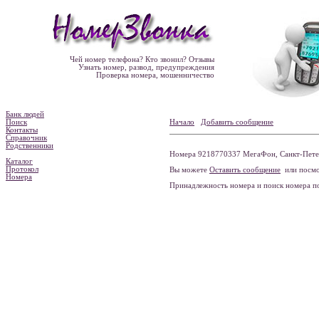
Чей номер телефона? Кто звонил? Отзывы
Узнать номер, развод, предупреждения
Проверка номера, мошенничество
Банк людей
Поиск
Начало
Добавить сообщение
Контакты
Справочник
Родственники
Номера 9218770337 МегаФон, Санкт-Петер
Каталог
Протокол
Вы можете
Оставить сообщение
или посмо
Номера
Принадлежность номера и поиск номера 