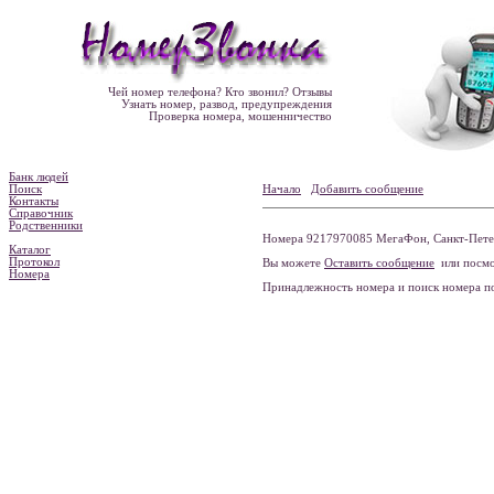
Чей номер телефона? Кто звонил? Отзывы
Узнать номер, развод, предупреждения
Проверка номера, мошенничество
Банк людей
Поиск
Начало
Добавить сообщение
Контакты
Справочник
Родственники
Номера 9217970085 МегаФон, Санкт-Петер
Каталог
Протокол
Вы можете
Оставить сообщение
или посмо
Номера
Принадлежность номера и поиск номера 