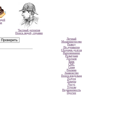
юдей
ки
Частный детектив
Поиск людей, справки
Личный
Мошенничество
Развод
Не адекватен
Сборщик долгов
Напоминание
Розыгрыш
Достали
Банк
СМС
Спам
Реклама
Знакомство
Поиск владельца
Услуги
Товары
Досуг
Угрозы
Недвижимость
Прочее