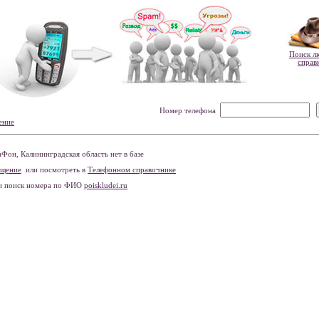
Поиск л
справ
Номер телефона
ение
он, Калининградская область нет в базе
бщение
или посмотреть в
Телефонном справочнике
и поиск номера по ФИО
poiskludei.ru