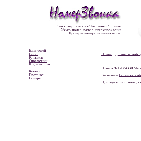
Чей номер телефона? Кто звонил? Отзывы
Узнать номер, развод, предупреждения
Проверка номера, мошенничество
Банк людей
Поиск
Начало
Добавить сообщ
Контакты
Справочник
Родственники
Номера 9212684330 МегаФ
Каталог
Протокол
Вы можете
Оставить соо
Номера
Принадлежность номера 