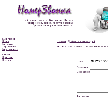
Чей номер телефона? Кто звонил? Отзывы
Узнать номер, развод, предупреждения
Проверка номера, мошенничество
Банк людей
Поиск
Начало
Добавить комментарий
Контакты
Справочник
9212301346
МегаФон, Вологодская облас
Родственники
Каталог
Протокол
Номера
Номер
Ваше имя
Сообщение
Тип звонка