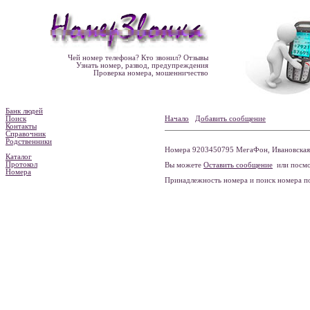
Чей номер телефона? Кто звонил? Отзывы
Узнать номер, развод, предупреждения
Проверка номера, мошенничество
Банк людей
Поиск
Начало
Добавить сообщение
Контакты
Справочник
Родственники
Номера 9203450795 МегаФон, Ивановская о
Каталог
Протокол
Вы можете
Оставить сообщение
или посмо
Номера
Принадлежность номера и поиск номера 