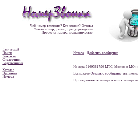
Чей номер телефона? Кто звонил? Отзывы
Узнать номер, развод, предупреждения
Проверка номера, мошенничество
Банк людей
Поиск
Начало
Добавить сообщение
Контакты
Справочник
Родственники
Номера 9169381790 МТС, Москва и МО не
Каталог
Протокол
Вы можете
Оставить сообщение
или посмо
Номера
Принадлежность номера и поиск номера 