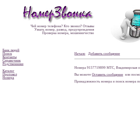
Чей номер телефона? Кто звонил? Отзывы
Узнать номер, развод, предупреждения
Проверка номера, мошенничество
Банк людей
Поиск
Начало
Добавить сообщение
Контакты
Справочник
Родственники
Номера 9157719899 МТС, Владимирская об
Каталог
Протокол
Вы можете
Оставить сообщение
или посмо
Номера
Принадлежность номера и поиск номера 