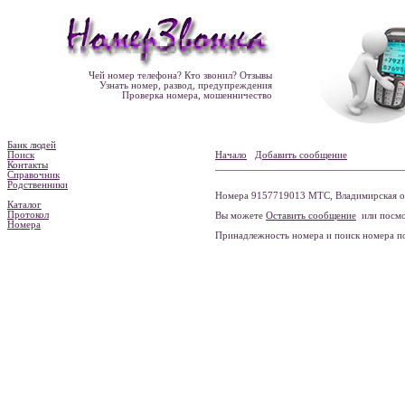
Чей номер телефона? Кто звонил? Отзывы
Узнать номер, развод, предупреждения
Проверка номера, мошенничество
Банк людей
Поиск
Начало
Добавить сообщение
Контакты
Справочник
Родственники
Номера 9157719013 МТС, Владимирская об
Каталог
Протокол
Вы можете
Оставить сообщение
или посмо
Номера
Принадлежность номера и поиск номера 