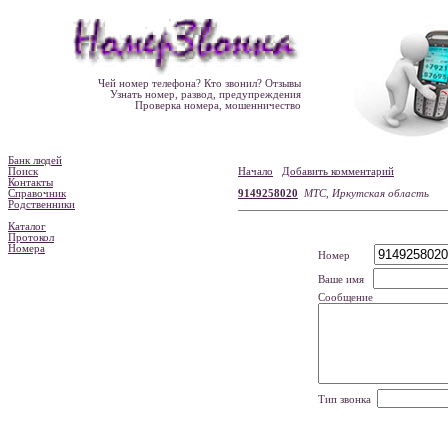
Чей номер телефона? Кто звонил? Отзывы
Узнать номер, развод, предупреждения
Проверка номера, мошенничество
Банк людей
Поиск
Начало
Добавить комментарий
Контакты
Справочник
9149258020
МТС, Иркутская область
Родственники
Каталог
Протокол
Номера
Номер
Ваше имя
Сообщение
Тип звонка