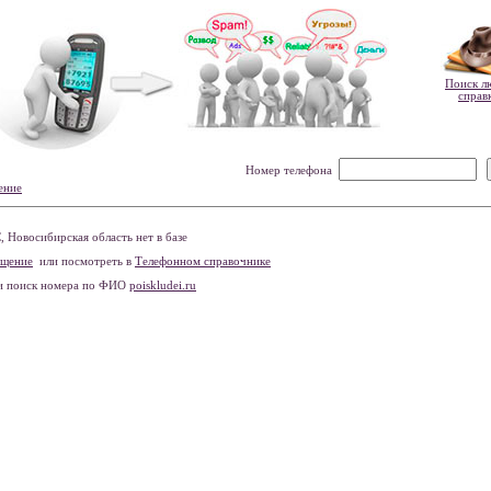
Поиск л
справ
Номер телефона
ение
Новосибирская область нет в базе
бщение
или посмотреть в
Телефонном справочнике
и поиск номера по ФИО
poiskludei.ru