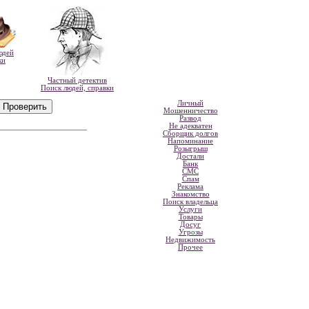
юдей
ки
Частный детектив
Поиск людей, справки
Личный
Мошенничество
Развод
Не адекватен
Сборщик долгов
Напоминание
Розыгрыш
Достали
Банк
СМС
Спам
Реклама
Знакомство
Поиск владельца
Услуги
Товары
Досуг
Угрозы
Недвижимость
Прочее