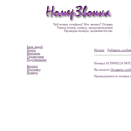
Чей номер телефона? Кто звонил? Отзывы
Узнать номер, развод, предупреждения
Проверка номера, мошенничество
Банк людей
Поиск
Начало
Добавить сообщ
Контакты
Справочник
Родственники
Номера 9139000224 МТС, 
Каталог
Протокол
Вы можете
Оставить соо
Номера
Принадлежность номера 