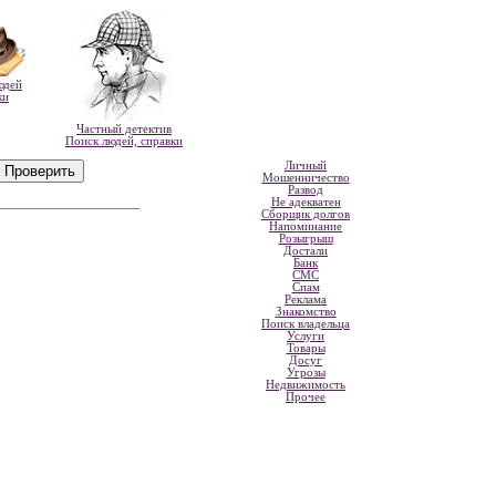
юдей
ки
Частный детектив
Поиск людей, справки
Личный
Мошенничество
Развод
Не адекватен
Сборщик долгов
Напоминание
Розыгрыш
Достали
Банк
СМС
Спам
Реклама
Знакомство
Поиск владельца
Услуги
Товары
Досуг
Угрозы
Недвижимость
Прочее