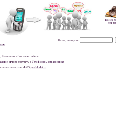
Поиск л
справ
Номер телефона
ение
Тюменская область нет в базе
бщение
или посмотреть в
Телефонном справочнике
и поиск номера по ФИО
poiskludei.ru