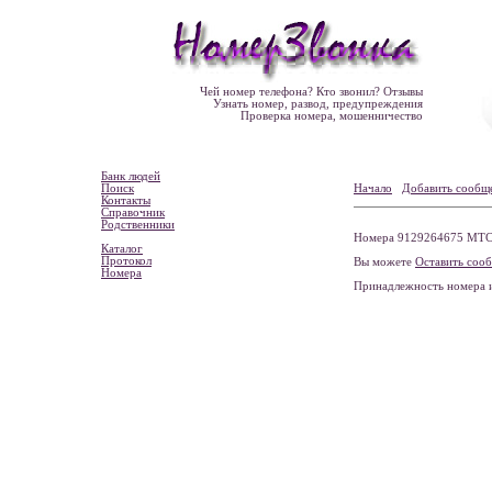
Чей номер телефона? Кто звонил? Отзывы
Узнать номер, развод, предупреждения
Проверка номера, мошенничество
Банк людей
Поиск
Начало
Добавить сообщ
Контакты
Справочник
Родственники
Номера 9129264675 МТС, 
Каталог
Протокол
Вы можете
Оставить соо
Номера
Принадлежность номера 