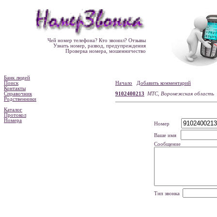
Чей номер телефона? Кто звонил? Отзывы
Узнать номер, развод, предупреждения
Проверка номера, мошенничество
Банк людей
Поиск
Начало
Добавить комментарий
Контакты
Справочник
9102400213
МТС, Воронежская область
Родственники
Каталог
Протокол
Номера
Номер
Ваше имя
Сообщение
Тип звонка