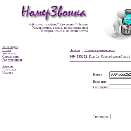
Чей номер телефона? Кто звонил? Отзывы
Узнать номер, развод, предупреждения
Проверка номера, мошенничество
Банк людей
Поиск
Начало
Добавить комментарий
Контакты
Справочник
9094555252
Билайн, Краснодарский край
Родственники
Каталог
Протокол
Номера
Номер
Ваше имя
Сообщение
Тип звонка