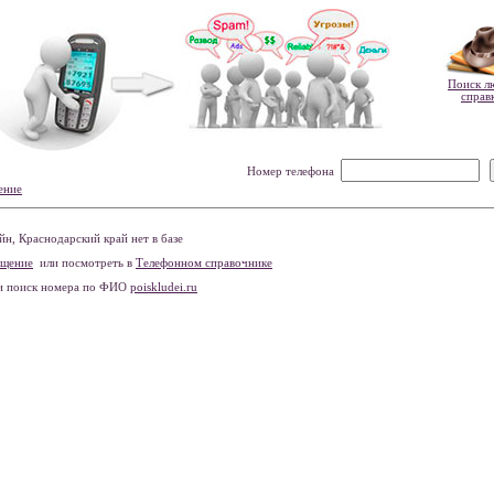
Поиск л
справ
Номер телефона
ение
н, Краснодарский край нет в базе
бщение
или посмотреть в
Телефонном справочнике
и поиск номера по ФИО
poiskludei.ru