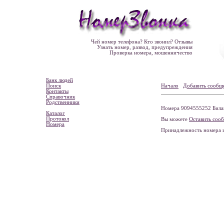
Чей номер телефона? Кто звонил? Отзывы
Узнать номер, развод, предупреждения
Проверка номера, мошенничество
Банк людей
Поиск
Начало
Добавить сообщ
Контакты
Справочник
Родственники
Номера 9094555252 Билай
Каталог
Протокол
Вы можете
Оставить соо
Номера
Принадлежность номера 