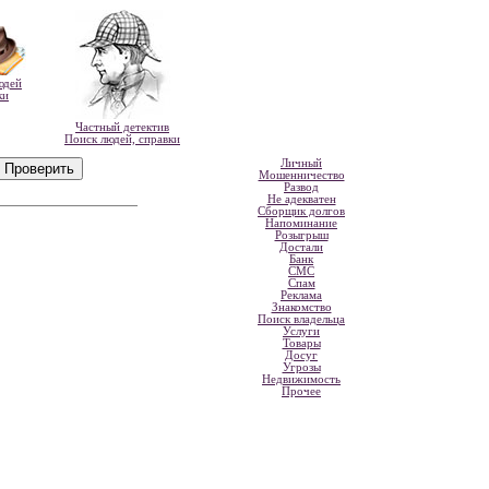
юдей
ки
Частный детектив
Поиск людей, справки
Личный
Мошенничество
Развод
Не адекватен
Сборщик долгов
Напоминание
Розыгрыш
Достали
Банк
СМС
Спам
Реклама
Знакомство
Поиск владельца
Услуги
Товары
Досуг
Угрозы
Недвижимость
Прочее