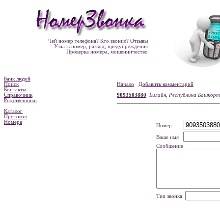
Чей номер телефона? Кто звонил? Отзывы
Узнать номер, развод, предупреждения
Проверка номера, мошенничество
Банк людей
Поиск
Начало
Добавить комментарий
Контакты
Справочник
9093503880
Билайн, Республика Башкор
Родственники
Каталог
Протокол
Номера
Номер
Ваше имя
Сообщение
Тип звонка