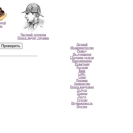
юдей
ки
Частный детектив
Поиск людей, справки
Личный
Мошенничество
Развод
Не адекватен
Сборщик долгов
Напоминание
Розыгрыш
Достали
Банк
СМС
Спам
Реклама
Знакомство
Поиск владельца
Услуги
Товары
Досуг
Угрозы
Недвижимость
Прочее