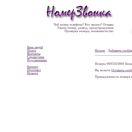
Чей номер телефона? Кто звонил? Отзывы
Узнать номер, развод, предупреждения
Проверка номера, мошенничество
Банк людей
Поиск
Начало
Добавить сообщ
Контакты
Справочник
Родственники
Номера 9093503880 Билай
Каталог
Протокол
Вы можете
Оставить соо
Номера
Принадлежность номера 