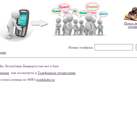
Поиск л
справ
Номер телефона
ение
н, Республика Башкортостан нет в базе
бщение
или посмотреть в
Телефонном справочнике
и поиск номера по ФИО
poiskludei.ru