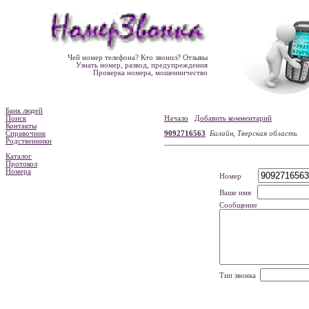
Чей номер телефона? Кто звонил? Отзывы
Узнать номер, развод, предупреждения
Проверка номера, мошенничество
Банк людей
Поиск
Начало
Добавить комментарий
Контакты
Справочник
9092716563
Билайн, Тверская область
Родственники
Каталог
Протокол
Номера
Номер
Ваше имя
Сообщение
Тип звонка