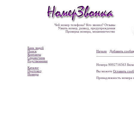
Чей номер телефона? Кто звонил? Отзывы
Узнать номер, развод, предупреждения
Проверка номера, мошенничество
Банк людей
Поиск
Начало
Добавить сообщ
Контакты
Справочник
Родственники
Номера 9092716563 Билайн
Каталог
Протокол
Вы можете
Оставить соо
Номера
Принадлежность номера 