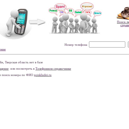
Поиск л
справ
Номер телефона
ение
, Тверская область нет в базе
бщение
или посмотреть в
Телефонном справочнике
и поиск номера по ФИО
poiskludei.ru