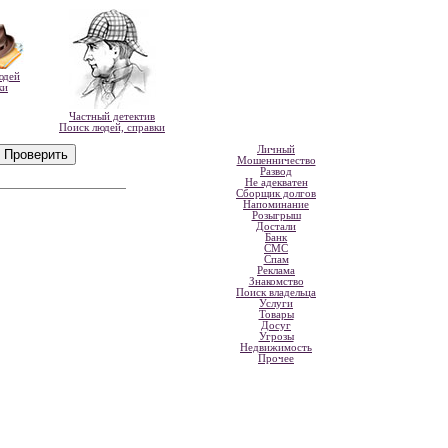
юдей
ки
Частный детектив
Поиск людей, справки
Личный
Мошенничество
Развод
Не адекватен
Сборщик долгов
Напоминание
Розыгрыш
Достали
Банк
СМС
Спам
Реклама
Знакомство
Поиск владельца
Услуги
Товары
Досуг
Угрозы
Недвижимость
Прочее