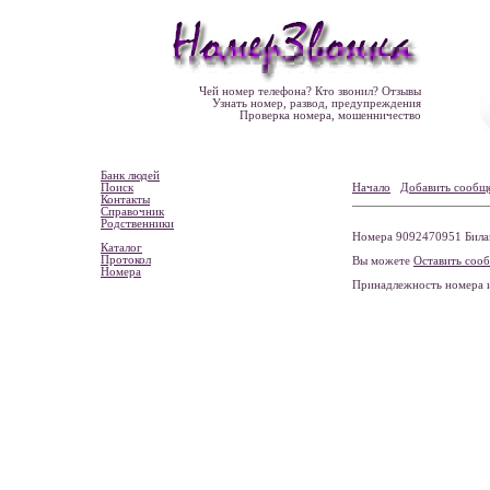
Чей номер телефона? Кто звонил? Отзывы
Узнать номер, развод, предупреждения
Проверка номера, мошенничество
Банк людей
Поиск
Начало
Добавить сообщ
Контакты
Справочник
Родственники
Номера 9092470951 Билайн
Каталог
Протокол
Вы можете
Оставить соо
Номера
Принадлежность номера 