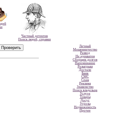
юдей
ки
Частный детектив
Поиск людей, справки
Личный
Мошенничество
Развод
Не адекватен
Сборщик долгов
Напоминание
Розыгрыш
Достали
Банк
СМС
Спам
Реклама
Знакомство
Поиск владельца
Услуги
Товары
Досуг
Угрозы
Недвижимость
Прочее