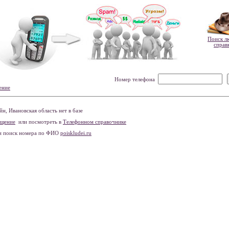
Поиск л
справ
Номер телефона
ение
, Ивановская область нет в базе
бщение
или посмотреть в
Телефонном справочнике
и поиск номера по ФИО
poiskludei.ru