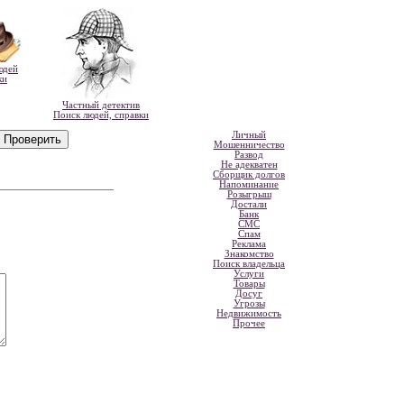
юдей
ки
Частный детектив
Поиск людей, справки
Личный
Мошенничество
Развод
Не адекватен
Сборщик долгов
Напоминание
Розыгрыш
Достали
Банк
СМС
Спам
Реклама
Знакомство
Поиск владельца
Услуги
Товары
Досуг
Угрозы
Недвижимость
Прочее