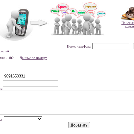
Поиск л
справ
Номер телефона
нтарий
сква и МО
Данные по номеру
р
мя
ие
нка