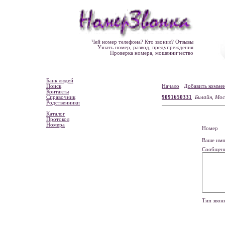
Чей номер телефона? Кто звонил? Отзывы
Узнать номер, развод, предупреждения
Проверка номера, мошенничество
Банк людей
Поиск
Начало
Добавить комме
Контакты
Справочник
9091650331
Билайн, Мо
Родственники
Каталог
Протокол
Номера
Номе
Ваше и
Сообщен
Тип зво