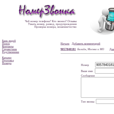
Чей номер телефона? Кто звонил? Отзывы
Узнать номер, развод, предупреждения
Проверка номера, мошенничество
Банк людей
Поиск
Начало
Добавить комментарий
Контакты
Справочник
9057840181
Билайн, Москва и МО
Дан
Родственники
Каталог
Протокол
Номера
Номер
Ваше имя
Сообщение
Тип звонка