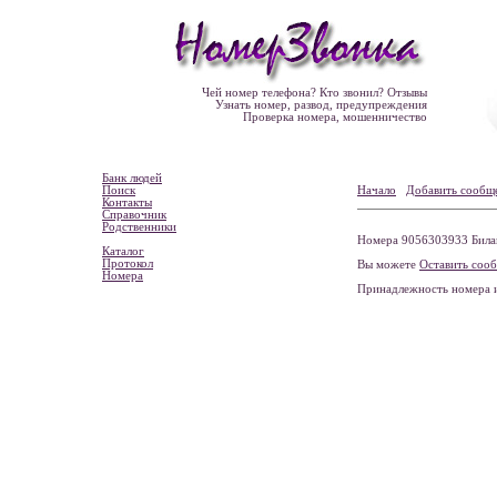
Чей номер телефона? Кто звонил? Отзывы
Узнать номер, развод, предупреждения
Проверка номера, мошенничество
Банк людей
Поиск
Начало
Добавить сообщ
Контакты
Справочник
Родственники
Номера 9056303933 Билайн
Каталог
Протокол
Вы можете
Оставить соо
Номера
Принадлежность номера 