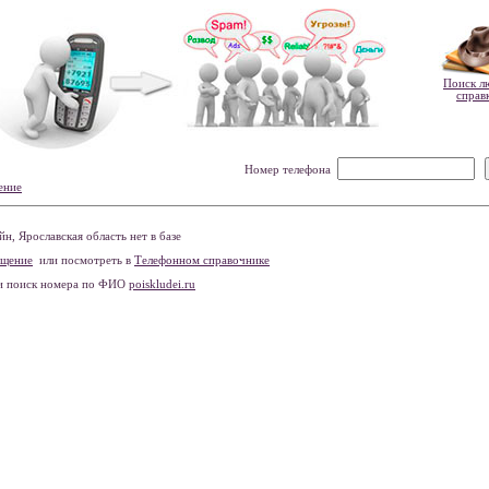
Поиск л
справ
Номер телефона
ение
, Ярославская область нет в базе
бщение
или посмотреть в
Телефонном справочнике
и поиск номера по ФИО
poiskludei.ru