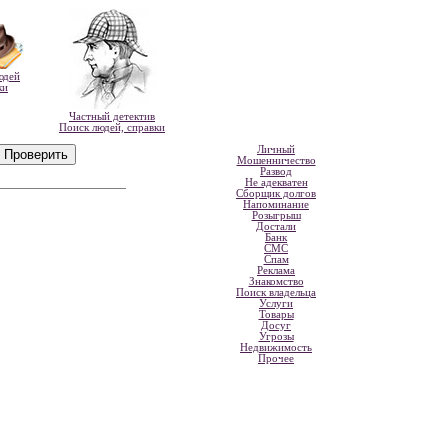
юдей
ки
Частный детектив
Поиск людей, справки
Личный
Мошенничество
Развод
Не адекватен
Сборщик долгов
Напоминание
Розыгрыш
Достали
Банк
СМС
Спам
Реклама
Знакомство
Поиск владельца
Услуги
Товары
Досуг
Угрозы
Недвижимость
Прочее