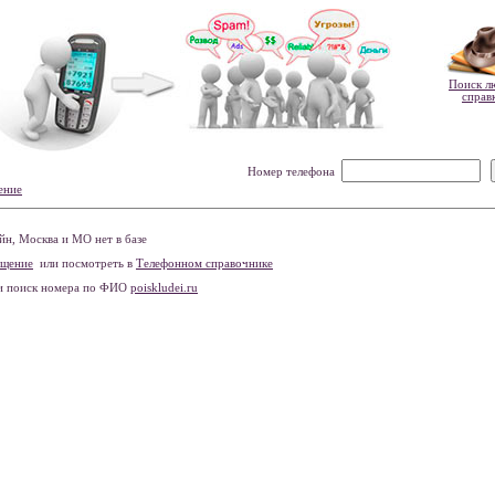
Поиск л
справ
Номер телефона
ение
н, Москва и МО нет в базе
бщение
или посмотреть в
Телефонном справочнике
и поиск номера по ФИО
poiskludei.ru