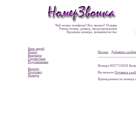
Чей номер телефона? Кто звонил? Отзывы
Узнать номер, развод, предупреждения
Проверка номера, мошенничество
Банк людей
Поиск
Начало
Добавить сообщ
Контакты
Справочник
Родственники
Номера 9037722020 Билай
Каталог
Протокол
Вы можете
Оставить соо
Номера
Принадлежность номера 