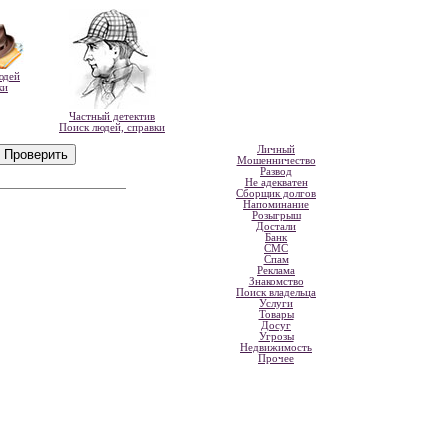
юдей
ки
Частный детектив
Поиск людей, справки
Личный
Мошенничество
Развод
Не адекватен
Сборщик долгов
Напоминание
Розыгрыш
Достали
Банк
СМС
Спам
Реклама
Знакомство
Поиск владельца
Услуги
Товары
Досуг
Угрозы
Недвижимость
Прочее