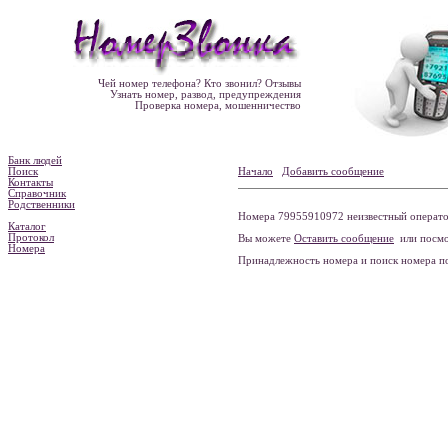
Чей номер телефона? Кто звонил? Отзывы
Узнать номер, развод, предупреждения
Проверка номера, мошенничество
Банк людей
Поиск
Начало
Добавить сообщение
Контакты
Справочник
Родственники
Номера 79955910972 неизвестный оператор
Каталог
Протокол
Вы можете
Оставить сообщение
или посмо
Номера
Принадлежность номера и поиск номера 