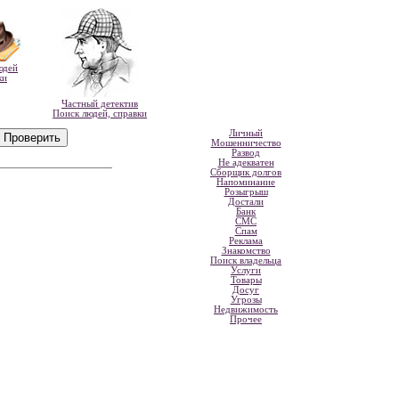
юдей
ки
Частный детектив
Поиск людей, справки
Личный
Мошенничество
Развод
Не адекватен
Сборщик долгов
Напоминание
Розыгрыш
Достали
Банк
СМС
Спам
Реклама
Знакомство
Поиск владельца
Услуги
Товары
Досуг
Угрозы
Недвижимость
Прочее