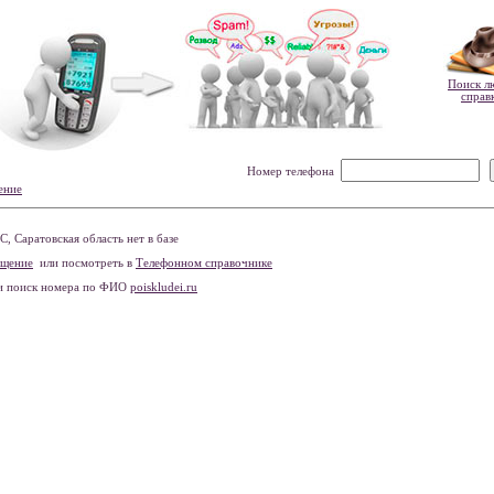
Поиск л
справ
Номер телефона
ение
 Саратовская область нет в базе
бщение
или посмотреть в
Телефонном справочнике
и поиск номера по ФИО
poiskludei.ru