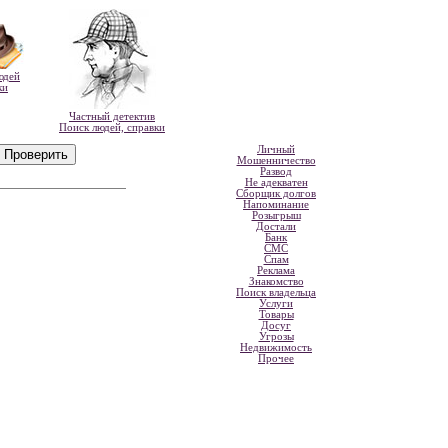
юдей
ки
Частный детектив
Поиск людей, справки
Личный
Мошенничество
Развод
Не адекватен
Сборщик долгов
Напоминание
Розыгрыш
Достали
Банк
СМС
Спам
Реклама
Знакомство
Поиск владельца
Услуги
Товары
Досуг
Угрозы
Недвижимость
Прочее