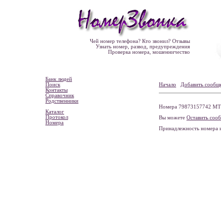
Чей номер телефона? Кто звонил? Отзывы
Узнать номер, развод, предупреждения
Проверка номера, мошенничество
Банк людей
Поиск
Начало
Добавить сообщ
Контакты
Справочник
Родственники
Номера 79873157742 МТС,
Каталог
Протокол
Вы можете
Оставить соо
Номера
Принадлежность номера 